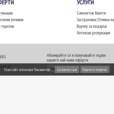
ФЕРТИ
УСЛУГИ
тинации
Самолетни билети
отични почивки
Застраховка Отмяна на
-търсени
Ваучер за подарък
Хотелски резервации
Абонирайте се и получавайте първи
 683
нашите най-нови оферти
отев 57
Този сайт използва "Бисквитки".
Съгласен съм
Научете повече
30 - 18:00 часа
те офиси. Обявените цени в USD (щатски долар)
лащат към туроператора в лева.