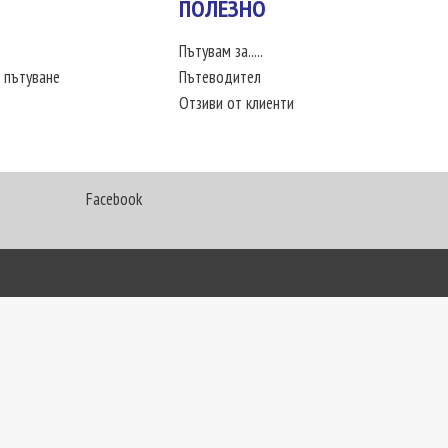
ПОЛЕЗНО
Пътувам за.....
 пътуване
Пътеводител
Отзиви от клиенти
Facebook
My Way Travel © 2016. Всички права запазени