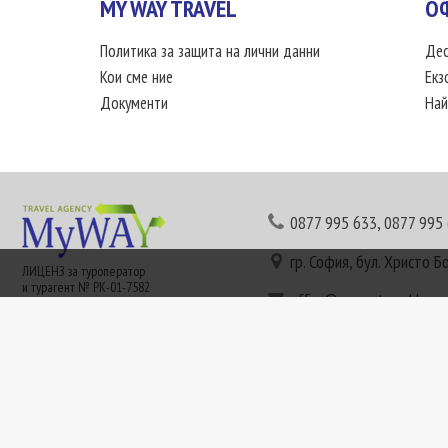
MY WAY TRAVEL
О
Политика за защита на лични данни
Дес
Кои сме ние
Екз
Документи
Най
0877 995 633
,
0877 995
гр. София, бул. Христо Б
ЛИЦЕНЗ за туроператор
и турагент № РК-01-7582
office@mywaytravel.bg
Понеделник - петък: 09:
Този сайт е рекламен. Информация съгласно чл. 80 от ЗТ може да получите в наши
или € (евро) се заплащат по централния курс на БНБ в деня на плащането и се зап