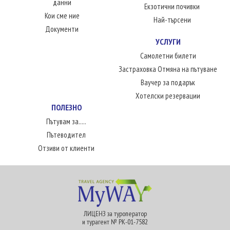
данни
Екзотични почивки
Кои сме ние
Най-търсени
Документи
УСЛУГИ
Самолетни билети
Застраховка Отмяна на пътуване
Ваучер за подарък
Хотелски резервации
ПОЛЕЗНО
Пътувам за.....
Пътеводител
Отзиви от клиенти
ЛИЦЕНЗ за туроператор
и турагент № РК-01-7582