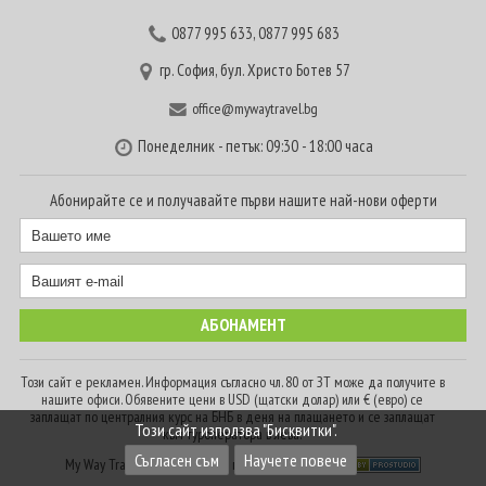
0877 995 633
,
0877 995 683
гр. София, бул. Христо Ботев 57
office@mywaytravel.bg
Понеделник - петък: 09:30 - 18:00 часа
Абонирайте се и получавайте първи нашите най-нови оферти
Този сайт е рекламен. Информация съгласно чл. 80 от ЗТ може да получите в
нашите офиси. Обявените цени в USD (щатски долар) или € (евро) се
заплащат по централния курс на БНБ в деня на плащането и се заплащат
Този сайт използва "Бисквитки".
към туроператора в лева.
Съгласен съм
Научете повече
My Way Travel © 2016. Всички права запазени