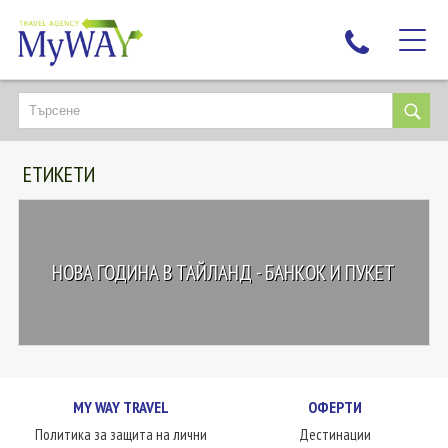
НАЙ-ТЪРСЕНИ
ДЕСТИНАЦИИ
ЕТИКЕТИ
ЕКЗОТИЧНИ ПОЧИВКИ
TAILOR MADE
КРУИЗИ
НОВА ГОДИНА В ТАЙЛАНД - БАНКОК И ПУКЕТ
НОВА ГОДИНА
ПЪТУВАЙТЕ С ДЕЦА
ЛЮБОПИТНО
ЗА НАС
MY WAY TRAVEL
ОФЕРТИ
КОНТАКТИ
Политика за защита на лични
Дестинации